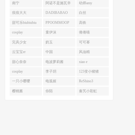
南宁
阿诺不是施瓦辛
幼师amy
戈
痕痕大大
DADIBABAO
白丝
甜可乐biubiubiu
PPOOMMOOP
高铁
cosplay
童伊沫
倦倦喵
完具少女
奶玉
可可幂
云宝宝er
中国
风油精
甜心奈奈
电波萝莉酱
xiao e
cosplay
李子玥
123变小猪猪
一只小嘤嘤
电弧姬
ReShino3
樱桃酱
你陌
秦艽小彩虹