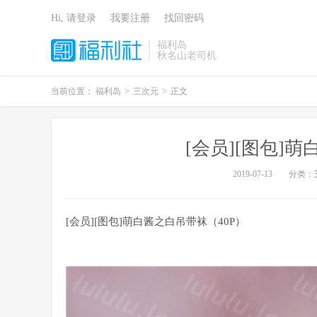
Hi, 请登录
我要注册
找回密码
福利岛
秋名山老司机
当前位置：
福利岛
>
三次元
>
正文
[会员][图包]
2019-07-13
分类：
[会员][图包]萌白酱之白吊带袜（40P）