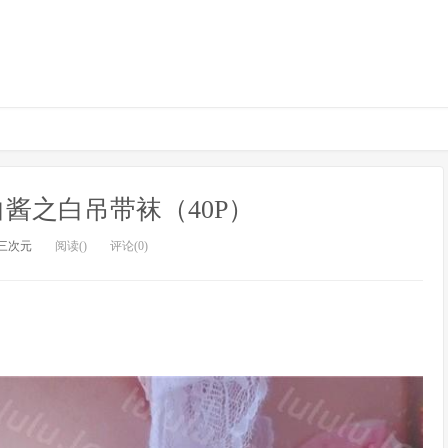
萌白酱之白吊带袜（40P）
三次元
阅读()
评论(0)